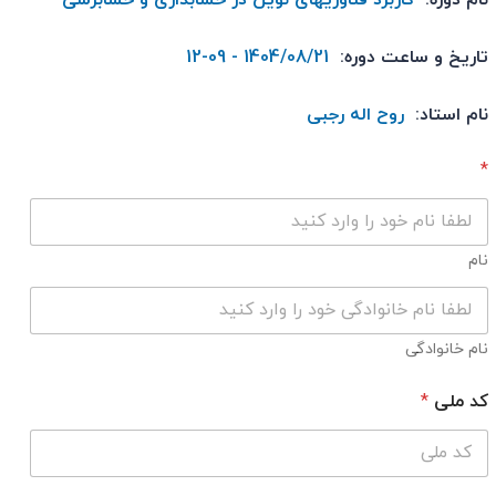
تاریخ و ساعت دوره:
1404/08/21 - 09-12
نام استاد:
روح اله رجبی
م
*
و
س
س
ه
نام
نام خانوادگی
کد ملی
*