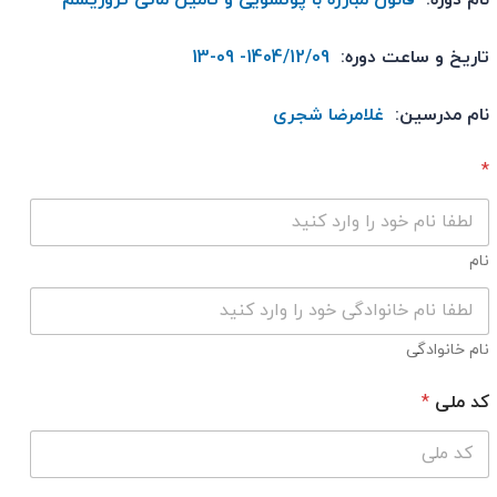
*
ن
ا
تاریخ و ساعت دوره:
1404/12/09- 09-13
م
نام مدرسین:
غلامرضا شجری
*
نام
نام خانوادگی
کد ملی
*