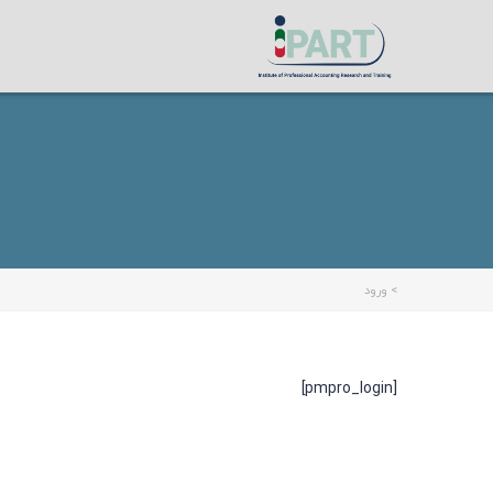
>
ورود
[pmpro_login]