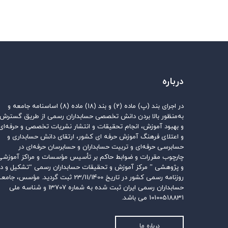
درباره
در اجرای بند (پ) ماده (2) و بند (18) ماده (8) اساسنامه جامعه و
به‌منظور بالا بردن دانش تخصصی حسابداران رسمی از طریق گسترش
و بهبود آموزش، انجام تحقیقات و انتشار نشریات تخصصی و حرفه‌ای
و اعتلای فرهنگ آموزش حرفه ای کشور، ارتقای دانش حسابداری و
حسابرسی حرفه‌ای و تربیت حسابداران و حسابرسان حرفه‌ای در
چارچوب مقررات و ضوابط حاکم بر تأسیس مؤسسات و مراکز آموزشی
و پژوهشی ” مرکز آموزش و تحقیقات حسابداران رسمی “تشکیل و در
روزنامه رسمی کشور در تاریخ 23/11/1400 ثبت گردید. مؤسس، جام
حسابداران رسمی ایران ثبت شده به شماره 13707 و شناسه ملی
10100518831 می باشد.
درباره ما