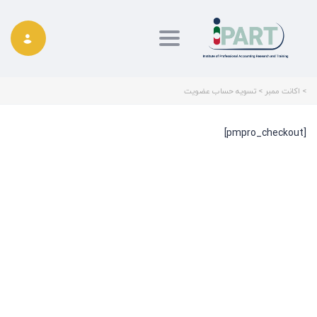
Toggle navigation
>
اکانت ممبر
>
تسویه حساب عضویت
[pmpro_checkout]